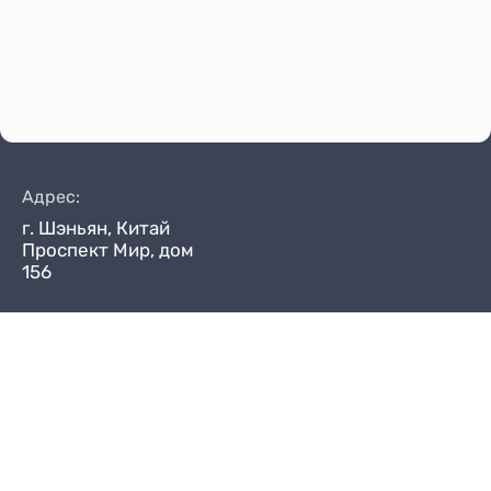
Адрес:
г. Шэньян, Китай
Проспект Мир, дом
156
Ян (Китай)
+86 (173) 10019950
Ян (Москва)
+7 (916) 279-88-08